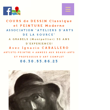
COURS de DESSIN Classique
et PEINTURE Moderne
ASSOCIATION
"A
TELIERS D'
A
RTS
DE LA
S
OURCE"
A GRABELS (Montpellier
) 35 ANS
D'EXPERIENCE!
Avec Ignacio CABALLERO
ARTISTE-PEINTRE 4 ANNEES AUX BEAUX-ARTS
ET PROFESSEUR D'ART COMPLET
06.30.53.86.23