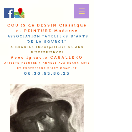
COURS de DESSIN Classique
et PEINTURE Moderne
ASSOCIATION
"A
TELIERS D'
A
RTS
DE LA
S
OURCE"
A GRABELS (Montpellier
) 35 ANS
D'EXPERIENCE!
Avec Ignacio CABALLERO
ARTISTE-PEINTRE 4 ANNEES AUX BEAUX-ARTS
ET PROFESSEUR D'ART COMPLET
06.30.53.86.23