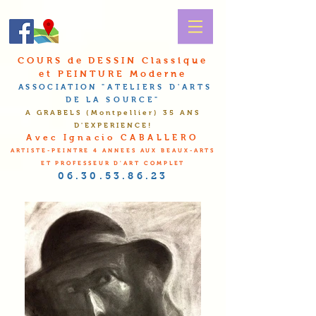
COURS de DESSIN Classique
et PEINTURE Moderne
ASSOCIATION
"A
TELIERS D'
A
RTS
DE LA
S
OURCE"
A GRABELS (Montpellier
) 35 ANS
D'EXPERIENCE!
Avec Ignacio CABALLERO
ARTISTE-PEINTRE 4 ANNEES AUX BEAUX-ARTS
ET PROFESSEUR D'ART COMPLET
06.30.53.86.23