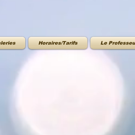
leries
Horaires/Tarifs
Le Professeu