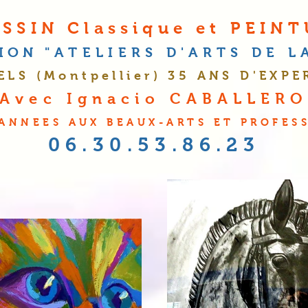
SSIN Classique et PEIN
TION
"A
TELIERS D'
A
RTS DE 
ELS (Montpellier
) 35 ANS D'EXPE
Avec Ignacio CABALLER
 ANNEES AUX BEAUX-ARTS ET PROFES
06.30.53.86.23