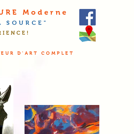
TURE Moderne
LA
S
OURCE"
RIENCE!
O
SEUR D'ART COMPLET