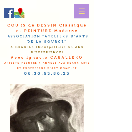
COURS de DESSIN Classique
et PEINTURE Moderne
ASSOCIATION
"A
TELIERS D'
A
RTS
DE LA
S
OURCE"
A GRABELS (Montpellier
) 35 ANS
D'EXPERIENCE!
Avec Ignacio CABALLERO
ARTISTE-PEINTRE 4 ANNEES AUX BEAUX-ARTS
ET PROFESSEUR D'ART COMPLET
06.30.53.86.23