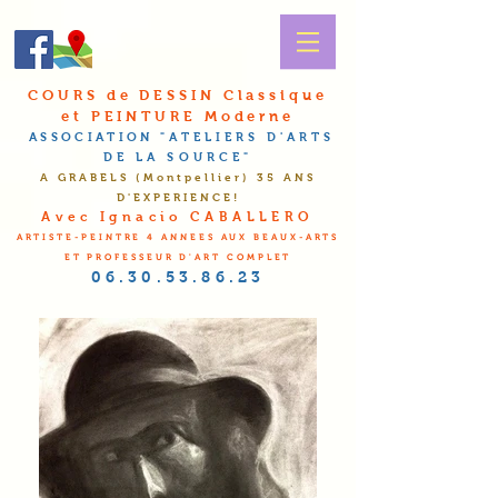
COURS de DESSIN Classique
et PEINTURE Moderne
ASSOCIATION
"A
TELIERS D'
A
RTS
DE LA
S
OURCE"
A GRABELS (Montpellier
) 35 ANS
D'EXPERIENCE!
Avec Ignacio CABALLERO
ARTISTE-PEINTRE 4 ANNEES AUX BEAUX-ARTS
ET PROFESSEUR D'ART COMPLET
06.30.53.86.23