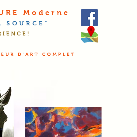
TURE Moderne
LA
S
OURCE"
RIENCE!
O
SEUR D'ART COMPLET