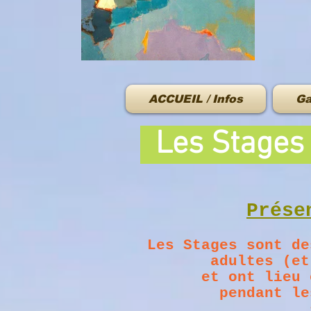
ACCUEIL / Infos
Ga
Les Stage
Prése
Les Stages sont de
adultes (et
et ont lieu 
pendant le