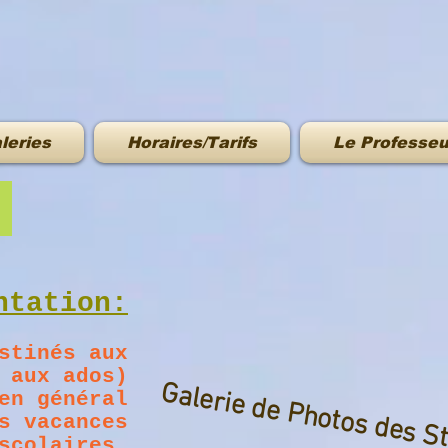
leries
Horaires/Tarifs
Le Professeu
s
ntation:
stinés aux
 aux ados)
Galerie de Photos des S
en général
s vacances
scolaires.