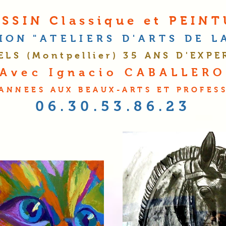
SSIN Classique et PEIN
TION
"A
TELIERS D'
A
RTS DE 
ELS (Montpellier
) 35 ANS D'EXPE
Avec Ignacio CABALLER
 ANNEES AUX BEAUX-ARTS ET PROFES
06.30.53.86.23