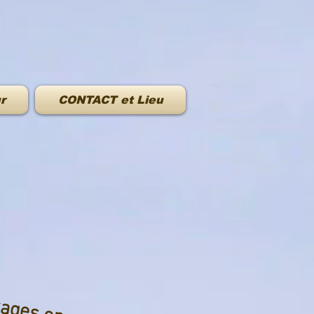
r
CONTACT et Lieu
tages en construction